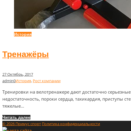
История
Тренажёры
27
Октябрь
, 2017
admin
0
История
,
Рост компании
Тренировки на велотренажере дают достаточно серьезные
недостаточность, пороки сердца, тахикардия, приступы ст
тяжелые…
Читать далее
© 2026 Примус спорт
Политика конфиденциальности