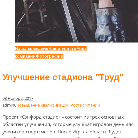
Наша компания
Наши услуги
Рост
компании
Фотографии
Улучшение стадиона "Труд"
08
Ноябрь
, 2017
admin
0
Повышение квалификации
,
Рост компании
Проект «Сэнфорд-стадион» состоит из трех основных
областей улучшения, которые улучшат игровой день для
учеников-спортсменов. После Игр эта область будет